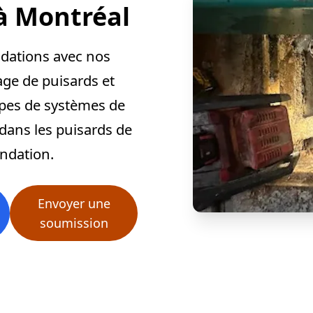
à Montréal
ndations avec nos
age de puisards et
ypes de systèmes de
 dans les puisards de
ondation.
Envoyer une
soumission