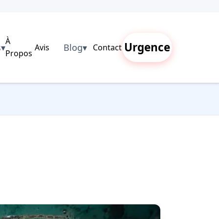
À
Urgence
s
▾
Blog
▾
Avis
Contact
Propos