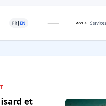
FR
|
EN
Service
Accueil
RT
isard et